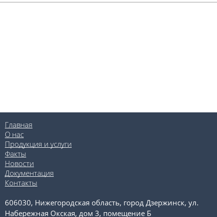
Главная
О нас
Продукция и услуги
Факты
Новости
Документация
Контакты
606030, Нижегородская область, город Дзержинск, ул.
Набережная Окская, дом 3, помещение Б