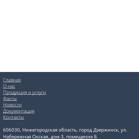
Главная
О нас
Продукция и услуги
Факты
Новости
Документация
Контакты
606030, Нижегородская область, город Дзержинск, ул.
Набережная Окская, дом 3, помещение Б