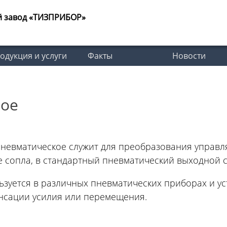
й завод «ТИЗПРИБОР»
одукция и услуги
Факты
Новости
кое
пневматическое служит для преобразования управл
е сопла, в стандартный пневматический выходной с
ьзуется в различных пневматических приборах и у
нсации усилия или перемещения.