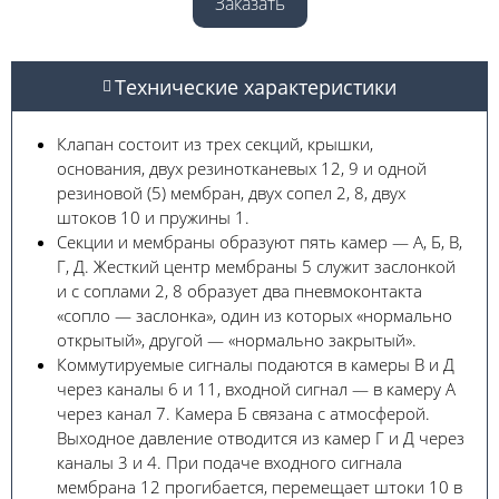
Заказать
Технические характеристики
Клапан состоит из трех секций, крышки,
основания, двух резинотканевых 12, 9 и одной
резиновой (5) мембран, двух сопел 2, 8, двух
штоков 10 и пружины 1.
Секции и мембраны образуют пять камер — А, Б, В,
Г, Д. Жесткий центр мембраны 5 служит за­слонкой
и с соплами 2, 8 образует два пневмоконтакта
«сопло — заслонка», один из которых «нор­мально
открытый», другой — «нормально закры­тый».
Коммутируемые сигналы подаются в камеры В и Д
через каналы 6 и 11, входной сигнал — в камеру А
через канал 7. Камера Б связана с ат­мосферой.
Выходное давление отводится из ка­мер Г и Д через
каналы 3 и 4. При подаче входно­го сигнала
мембрана 12 прогибается, перемещает штоки 10 в