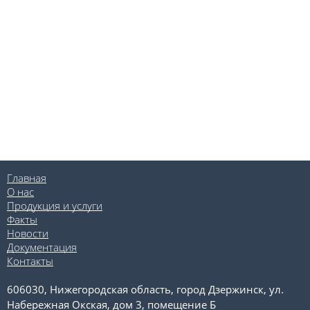
Главная
О нас
Продукция и услуги
Факты
Новости
Документация
Контакты
606030, Нижегородская область, город Дзержинск, ул.
Набережная Окская, дом 3, помещение Б