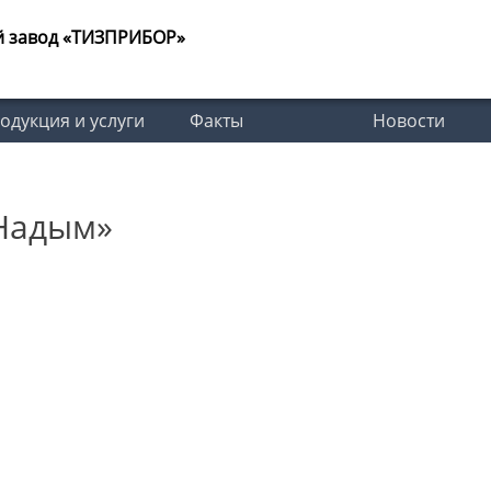
й завод «ТИЗПРИБОР»
одукция и услуги
Факты
Новости
Надым»