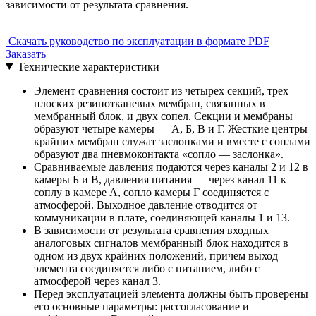
зависимости от результата сравнения.
Скачать руководство по эксплуатации в формате PDF
Заказать
Технические характеристики
Элемент сравнения состоит из четырех секций, трех
плоских резинотканевых мембран, связанных в
мембранный блок, и двух сопел. Сек­ции и мембраны
образуют четыре камеры — А, Б, В и Г. Жесткие центры
крайних мембран служат заслонками и вместе с соплами
образуют два пневмоконтакта «сопло — заслонка».
Сравниваемые давления подаются через каналы 2 и 12 в
камеры Б и В, давления питания — через канал 11 к
соплу в камере А, сопло камеры Г со­единяется с
атмосферой. Выходное давление отво­дится от
коммуникации в плате, соединяющей ка­налы 1 и 13.
В зависимости от результата сравнения вход­ных
аналоговых сигналов мембранный блок нахо­дится в
одном из двух крайних положений, причем выход
элемента соединяется либо с питанием, либо с
атмосферой через канал 3.
Перед эксплуатацией элемента должны быть проверены
его основные параметры: рассогласова­ние и