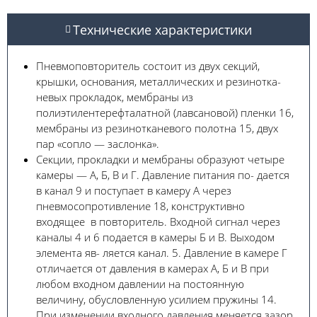
Технические характеристики
Пневмоповторитель состоит из двух секций,
крышки, основания, металлических и резинотка-
невых прокладок, мембраны из
полиэтилентерефталатной (лавсановой) пленки 16,
мембраны из резинотканевого полотна 15, двух
пар «сопло — заслонка».
Секции, прокладки и мембраны образуют четыре
камеры — А, Б, В и Г. Давление питания по- дается
в канал 9 и поступает в камеру А через
пневмосопротивление 18, конструктивно
входящее в повторитель. Входной сигнал через
каналы 4 и 6 подается в камеры Б и В. Выходом
элемента яв- ляется канал. 5. Давление в камере Г
отличается от давления в камерах А, Б и В при
любом входном давлении на постоянную
величину, обусловленную усилием пружины 14.
При изменении входного давления меняется зазор